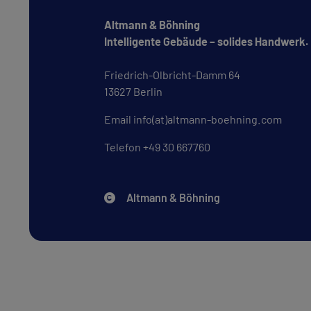
Öffentliche
Gebäude
Revitalisierung
Karriere
Altmann & Böhning
Intelligente Gebäude – solides Han
Ausbildungsangebote
Friedrich-Olbricht-Damm 64
Stellenangebote
13627 Berlin
Email
info(at)altmann-boehning.co
Kontakt
Telefon
+49 30 667760
Altmann
Altmann & Böhning
&