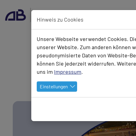
Skip to main navigation
Skip to main content
Skip to page footer
Hinweis zu Cookies
Unsere Webseite verwendet Cookies. Dies
unserer Website. Zum anderen können wir
Über
Bahnhöfe
pseudonymisierte Daten von Website-Be
Uns
können Sie jederzeit widerrufen. Weitere
uns im
Impressum
.
Leistungen
Sicher ans Zie
Einstellungen
Notstromvers
Gebäudeautomation
Schaltanlagen
Elektroinstallation