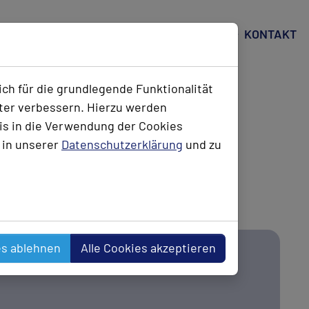
ÜBER UNS
LEISTUNGEN
PROJEKTE
KARRIE
SUBMENU FOR "LEISTUN
SUBMENU 
ch für die grundlegende Funktionalität
iter verbessern. Hierzu werden
s in die Verwendung der Cookies
 in unserer
Datenschutzerklärung
und zu
tung und
es ablehnen
Alle Cookies akzeptieren