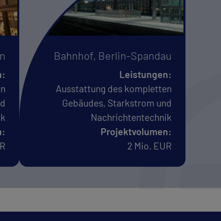
Berlin
Bahnhof, Berlin-Spandau
ungen:
Leistungen:
pletten
Ausstattung des kompletten
rom und
Gebäudes, Starkstrom und
technik
Nachrichtentechnik
lumen:
Projektvolumen:
io. EUR
2 Mio. EUR