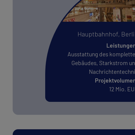
Beleuchtung
Sicherheitstechnik
Wartung
und
Service
Hauptbahnhof, 
Projekte
Leist
Ausstattung des kom
Bürogebäude
Gebäudes, Starkst
Nachrichten
Hotels
Projektvo
Bahnhöfe
12 M
Einzelhandel