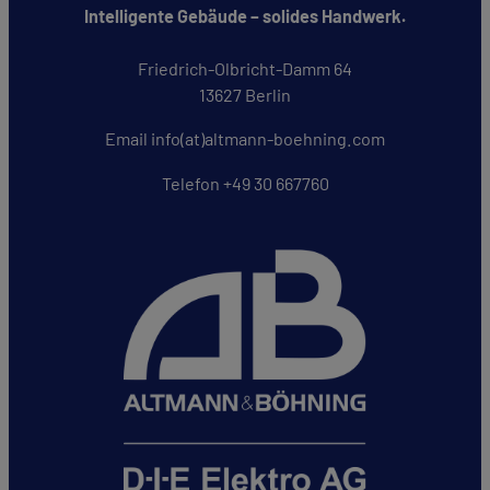
Mit Setzen des Häkchens erklären Sie sich einverstanden, das
von Ihnen angegebenen Daten zweckgebunden zur Beantwortung
Ihrer Anfrage elektronisch erhoben und gespeichert werden. Die
Einwilligung können Sie jederzeit durch eine Nachricht an uns
widerrufen. In diesem Fall werden Ihre Daten umgehend gelöscht.
Weitere Informationen entnehmen Sie bitte unserer
Datenschutzerklärung.
*
* Pflichtfelder
jetzt senden
Altmann & Böhning
Intelligente Gebäude – solides Handwerk.