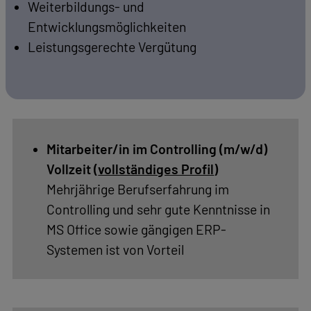
Öffentliche
Anspruchsvolle Projekte mit modernster
Gebäude
Technik
Revitalisierung
Ein kollegiales, verlässliches Arbeitsumfeld
Weiterbildungs- und
Karriere
Entwicklungsmöglichkeiten
Leistungsgerechte Vergütung
Ausbildungsangebote
Stellenangebote
Kontakt
Mitarbeiter/in im Controlling (m/w/d)
Vollzeit (
vollständiges Profil
)
Mehrjährige Berufserfahrung im
Altmann
&
Controlling und sehr gute Kenntnisse in