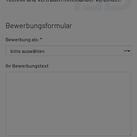
Montageplanung und Optimierungen.
Technische Optimierungen und
Lösungen sind bei dem AG zu vertreten.
Entdecken Sie unsere aktuellen
Stellenangeb
und werden Sie Teil eines Unternehmens, das
Technik und Vertrauen miteinander verbindet.
Bewerbungsformular
Bewerbung als:
*