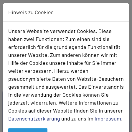
Skip to main navigation
Skip to main content
Skip to page footer
Hinweis zu Cookies
Stellenangebote
Unsere Webseite verwendet Cookies. Diese
Gestalten Sie mit uns die Zukunft der
haben zwei Funktionen: Zum einen sind sie
Über
Elektrotechnik.
erforderlich für die grundlegende Funktionalität
Uns
unserer Website. Zum anderen können wir mit
Hilfe der Cookies unsere Inhalte für Sie immer
weiter verbessern. Hierzu werden
Leistungen
pseudonymisierte Daten von Website-Besuchern
gesammelt und ausgewertet. Das Einverständnis
Gebäudeautomation
in die Verwendung der Cookies können Sie
jederzeit widerrufen. Weitere Informationen zu
Schaltanlagen
Ihr Know-how ist gefragt.
Cookies auf dieser Website finden Sie in unserer
Datenschutzerklärung
und zu uns im
Impressum
.
Elektroinstallation
Sie möchten Ihre Erfahrung und Ihr Können in