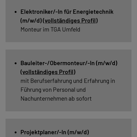
Böhning
MS Office sowie gängigen ERP-
Intelligente
Systemen ist von Vorteil
Gebäude
–
solides
Handwerk.
Friedrich-
Elektroniker/-In für Energietechnik
Olbricht-
(m/w/d) (
vollständiges Profil
)
Damm
Monteur im TGA Umfeld
64
13627
Berlin
Email:
Bauleiter-/Obermonteur/-In (m/w/d)
info(at)altmann-
(
vollständiges Profil
)
boehning.com
mit Berufserfahrung und Erfahrung in